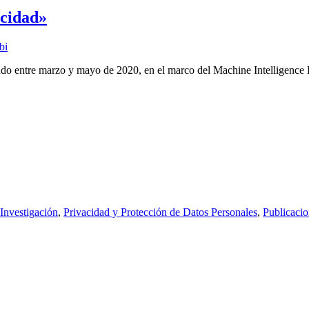
acidad»
bi
izado entre marzo y mayo de 2020, en el marco del Machine Intelligenc
Investigación
,
Privacidad y Protección de Datos Personales
,
Publicacio