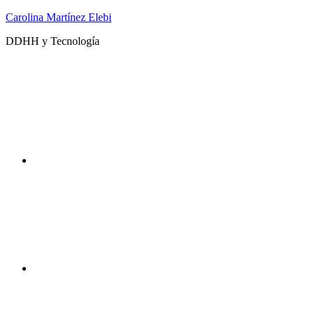
Saltar
Carolina Martínez Elebi
al
DDHH y Tecnología
contenido
Twitter
Instagram
DDHHyTecno