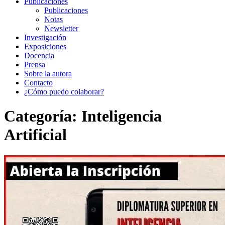
Publicaciones
Publicaciones
Notas
Newsletter
Investigación
Exposiciones
Docencia
Prensa
Sobre la autora
Contacto
¿Cómo puedo colaborar?
Categoría:
Inteligencia
Artificial