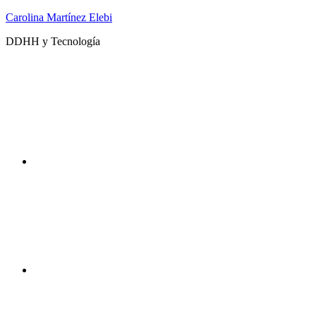
Saltar
Carolina Martínez Elebi
al
DDHH y Tecnología
contenido
Twitter
Instagram
DDHHyTecno