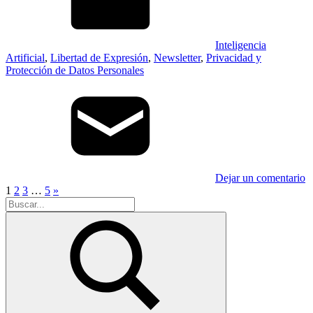
Inteligencia
Artificial
,
Libertad de Expresión
,
Newsletter
,
Privacidad y
Protección de Datos Personales
Dejar un comentario
Paginación
Entradas
1
2
3
…
5
»
Buscar:
siguientes
de
entradas