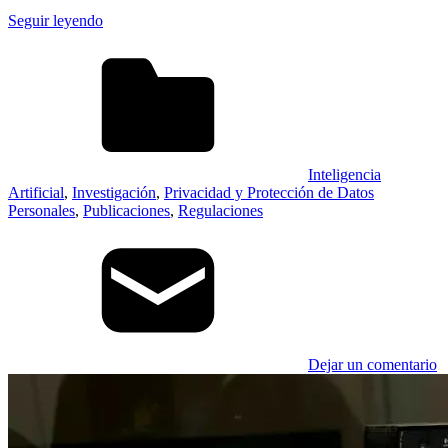
Seguir leyendo
Inteligencia
Artificial
,
Investigación
,
Privacidad y Protección de Datos
Personales
,
Publicaciones
,
Regulaciones
Dejar un comentario