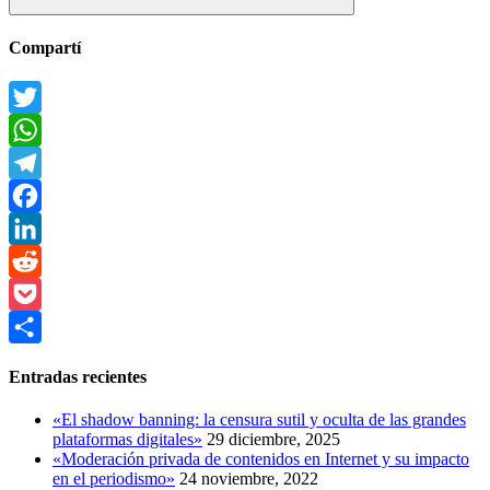
Buscar
Compartí
Twitter
WhatsApp
Telegram
Facebook
LinkedIn
Reddit
Pocket
Compartir
Entradas recientes
«El shadow banning: la censura sutil y oculta de las grandes
plataformas digitales»
29 diciembre, 2025
«Moderación privada de contenidos en Internet y su impacto
en el periodismo»
24 noviembre, 2022