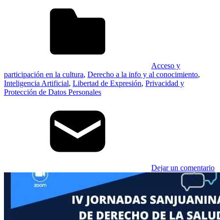
Acceso y
participación en la cultura
,
Derecho a la info y al conocimiento
,
Inteligencia Artificial
,
Libertad de Expresión
,
Privacidad y
Protección de Datos Personales
Dejar un comentario