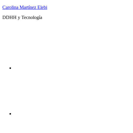
Saltar
Carolina Martínez Elebi
al
DDHH y Tecnología
contenido
Twitter
Instagram
DDHHyTecno