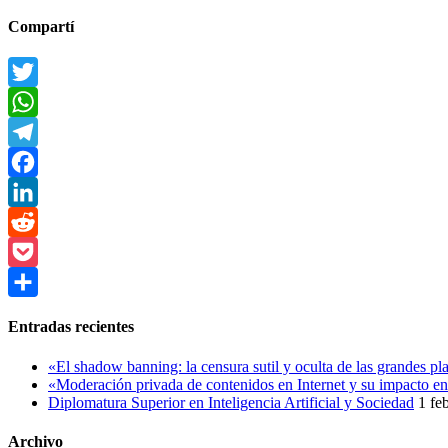
Buscar
Compartí
Twitter
WhatsApp
Telegram
Facebook
LinkedIn
Reddit
Pocket
Compartir
Entradas recientes
«El shadow banning: la censura sutil y oculta de las grandes pl
«Moderación privada de contenidos en Internet y su impacto en
Diplomatura Superior en Inteligencia Artificial y Sociedad
1 fe
Archivo