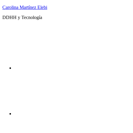
Saltar
Carolina Martínez Elebi
al
DDHH y Tecnología
contenido
Twitter
Instagram
DDHHyTecno