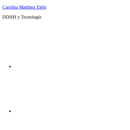
Saltar
Carolina Martínez Elebi
al
DDHH y Tecnología
contenido
Twitter
Instagram
DDHHyTecno