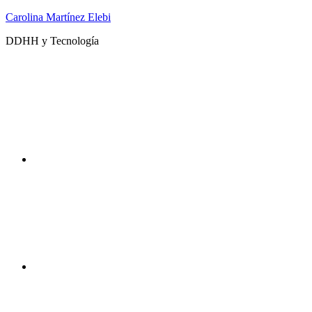
Saltar
Carolina Martínez Elebi
al
DDHH y Tecnología
contenido
Twitter
Instagram
DDHHyTecno