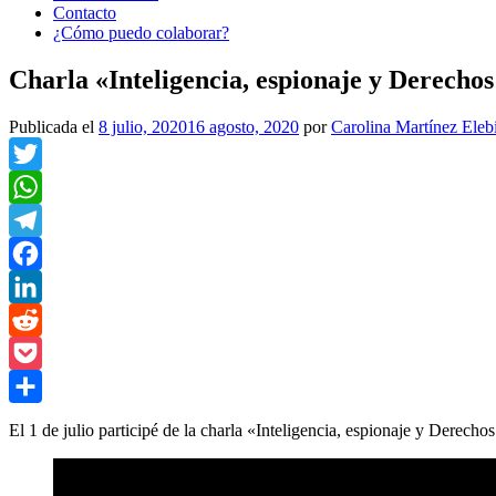
Contacto
¿Cómo puedo colaborar?
Charla «Inteligencia, espionaje y Derech
Publicada el
8 julio, 2020
16 agosto, 2020
por
Carolina Martínez Eleb
Twitter
WhatsApp
Telegram
Facebook
LinkedIn
Reddit
Pocket
Compartir
El 1 de julio participé de la charla «Inteligencia, espionaje y Derec