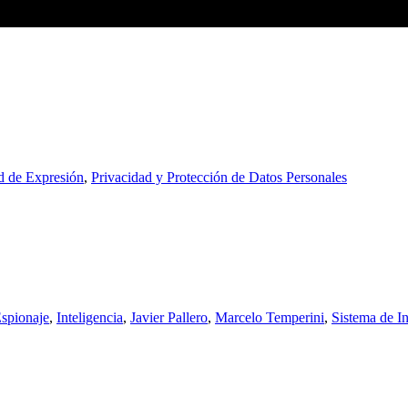
d de Expresión
,
Privacidad y Protección de Datos Personales
spionaje
,
Inteligencia
,
Javier Pallero
,
Marcelo Temperini
,
Sistema de In