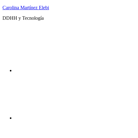
Saltar
Carolina Martínez Elebi
al
DDHH y Tecnología
contenido
Twitter
Instagram
DDHHyTecno