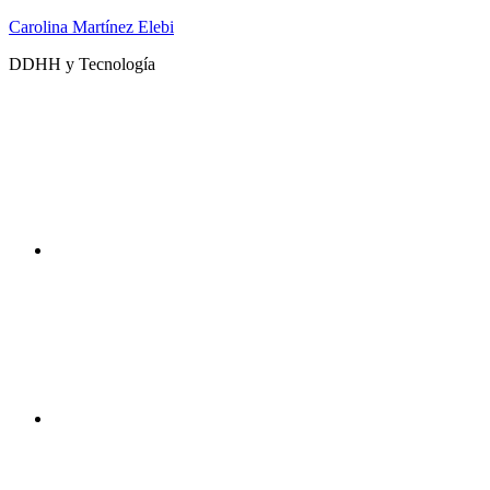
Saltar
Carolina Martínez Elebi
al
DDHH y Tecnología
contenido
Twitter
Instagram
DDHHyTecno