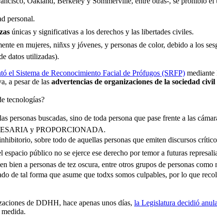
cisco, Oakland, Berkeley y Sommerville, entre otras-, se prohibió el u
ad personal.
zas
únicas y significativas a los derechos y las libertades civiles.
mente en mujeres, niñxs y jóvenes, y personas de color, debido a los se
e datos utilizadas).
ntó el Sistema de Reconocimiento Facial de Prófugos (SRFP)
mediante l
va, a pesar de las
advertencias de organizaciones de la sociedad civ
de tecnologías?
las personas buscadas, sino de toda persona que pase frente a las cáma
ida NECESARIA y PROPORCIONADA.
inhibitorio, sobre todo de aquellas personas que emiten discursos crítico
l espacio público no se ejerce ese derecho por temor a futuras represali
en bien a personas de tez oscura, entre otros grupos de personas como 
ñado de tal forma que asume que todxs somos culpables, por lo que recol
ganizaciones de DDHH, hace apenas unos días,
la Legislatura decidió anu
a medida.