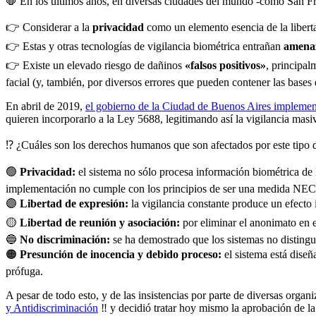
🛑 En los últimos años, en diversas ciudades del mundo -como San Fran
👉 Considerar a la
privacidad
como un elemento esencia de la libert
👉 Estas y otras tecnologías de vigilancia biométrica entrañan
amena
👉 Existe un elevado riesgo de dañinos
«falsos positivos»
, principal
facial (y, también, por diversos errores que pueden contener las bases d
En abril de 2019,
el gobierno de la Ciudad de Buenos Aires impleme
quieren incorporarlo a la Ley 5688, legitimando así la vigilancia masi
⁉️ ¿Cuáles son los derechos humanos que son afectados por este tipo 
🟢
Privacidad:
el sistema no sólo procesa información biométrica de 
implementación no cumple con los principios de ser una med
🟣
Libertad de expresión:
la vigilancia constante produce un efecto 
🟡
Libertad de reunión y asociación:
por eliminar el anonimato en e
🔵
No discriminación:
se ha demostrado que los sistemas no distingu
🟠
Presunción de inocencia y debido proceso:
el sistema está dise
prófuga.
A pesar de todo esto, y de las insistencias por parte de diversas or
y Antidiscriminación
‼️ y decidió tratar hoy mismo la aprobación de l