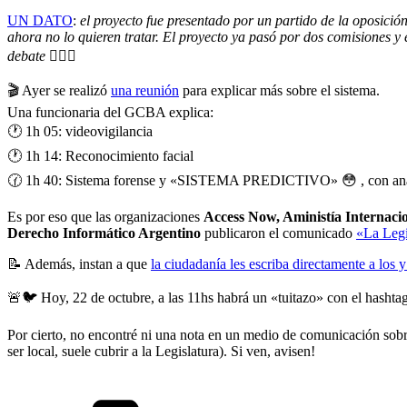
UN DATO
:
el proyecto fue presentado por un partido de la oposició
ahora no lo quieren tratar. El proyecto ya pasó por dos comisiones y e
debate
🤷🏻‍♀️
🎬 Ayer se realizó
una reunión
para explicar más sobre el sistema.
Una funcionaria del GCBA explica:
🕐 1h 05: videovigilancia
🕐 1h 14: Reconocimiento facial
🕜 1h 40: Sistema forense y «SISTEMA PREDICTIVO» 😳 , con anal
Es por eso que las organizaciones
Access Now, Aministía Internacio
Derecho Informático Argentino
publicaron el comunicado
«La Legi
📝 Además, instan a que
la ciudadanía les escriba directamente a los y
🚨🐦 Hoy, 22 de octubre, a las 11hs habrá un «tuitazo» con el hashta
Por cierto, no encontré ni una nota en un medio de comunicación sobr
ser local, suele cubrir a la Legislatura). Si ven, avisen!