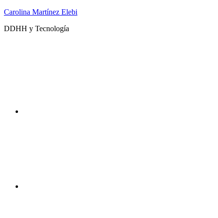
Saltar
Carolina Martínez Elebi
al
DDHH y Tecnología
contenido
Twitter
Instagram
DDHHyTecno