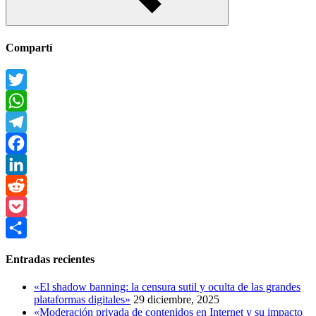
Buscar
Compartí
Twitter
WhatsApp
Telegram
Facebook
LinkedIn
Reddit
Pocket
Compartir
Entradas recientes
«El shadow banning: la censura sutil y oculta de las grandes
plataformas digitales»
29 diciembre, 2025
«Moderación privada de contenidos en Internet y su impacto