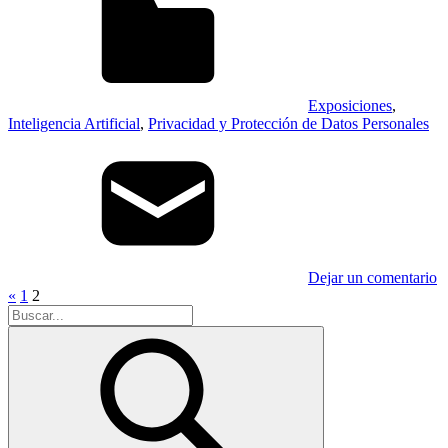
Exposiciones
,
Inteligencia Artificial
,
Privacidad y Protección de Datos Personales
Dejar un comentario
Paginación
Entradas
«
1
2
Buscar:
anteriores
de
entradas