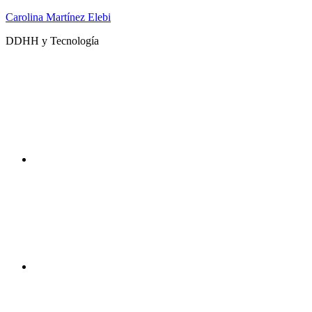
Saltar
Carolina Martínez Elebi
al
DDHH y Tecnología
contenido
Twitter
Instagram
DDHHyTecno