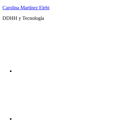
Saltar
Carolina Martínez Elebi
al
DDHH y Tecnología
contenido
Twitter
Instagram
DDHHyTecno