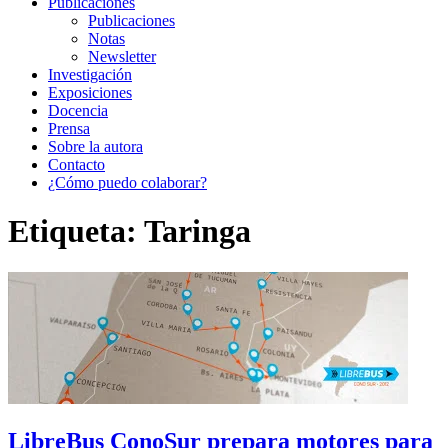
Publicaciones
Publicaciones
Notas
Newsletter
Investigación
Exposiciones
Docencia
Prensa
Sobre la autora
Contacto
¿Cómo puedo colaborar?
Etiqueta:
Taringa
LibreBus ConoSur prepara motores para