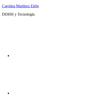
Saltar
Carolina Martínez Elebi
al
DDHH y Tecnología
contenido
Twitter
Instagram
DDHHyTecno