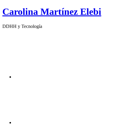
Saltar
Carolina Martínez Elebi
al
contenido
DDHH y Tecnología
Twitter
Instagram
DDHHyTecno