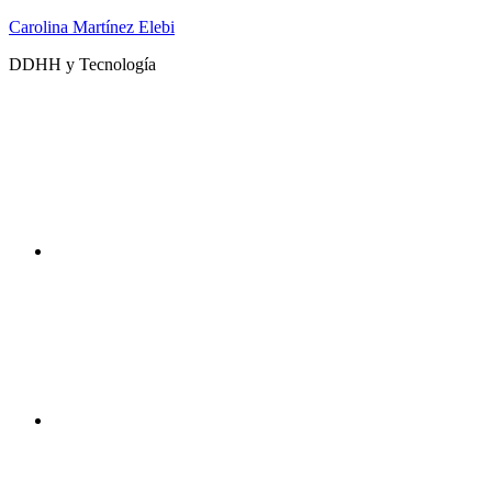
Saltar
Carolina Martínez Elebi
al
DDHH y Tecnología
contenido
Twitter
Instagram
DDHHyTecno