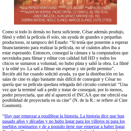
Como si todo lo demás no fuera suficiente, César además produjo,
filmó y editó la película él solo, sin ayuda de grandes o pequeñas
productoras, ni tampoco del Estado: “Si tenía que ponerme a esperar
financiamiento para realizar la película, no sé cuántos años iba a
estar esperando. Entonces, conseguí la cámara y la computadora que
necesitaba para filmar y editar con calidad full HD y todos los
chicos se sumaron a voluntad, no hubo plata y salió la obra. La filmé
y la edité yo. La salí a filmar sin esperar y sin pedir permiso”.
Recién ahí fue cuando solicitó ayuda, ya que la distribución en las
salas de cine es algo bastante más difícil de conseguir y César no
quería que su película quedara relegada del circuito comercial: “Una
vez que la terminé salí a pedir y tratar de conseguir, por lo menos,
poder proyectarla, que ahí sí apareció el INCAA que me ofreció esa
posibilidad de proyectarla en su cine” (N. de la R.: se refiere al Cine
Gaumont).
“
Hay que empezar a equilibrar la historia. La historia dice que han
pasado años y décadas y no hubo lugar para los villeros ni para los
pueblos originarios y de a poquito tiene que empezar a haber lugar
.