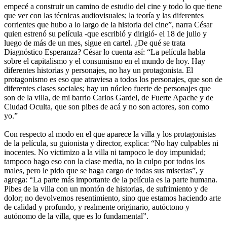
empecé a construir un camino de estudio del cine y todo lo que tiene
que ver con las técnicas audiovisuales; la teoría y las diferentes
corrientes que hubo a lo largo de la historia del cine”, narra César
quien estrenó su película -que escribió y dirigió- el 18 de julio y
luego de más de un mes, sigue en cartel. ¿De qué se trata
Diagnóstico Esperanza? César lo cuenta así: “La película habla
sobre el capitalismo y el consumismo en el mundo de hoy. Hay
diferentes historias y personajes, no hay un protagonista. El
protagonismo es eso que atraviesa a todos los personajes, que son de
diferentes clases sociales; hay un núcleo fuerte de personajes que
son de la villa, de mi barrio Carlos Gardel, de Fuerte Apache y de
Ciudad Oculta, que son pibes de acá y no son actores, son como
yo.”
Con respecto al modo en el que aparece la villa y los protagonistas
de la película, su guionista y director, explica: “No hay culpables ni
inocentes. No victimizo a la villa ni tampoco le doy impunidad;
tampoco hago eso con la clase media, no la culpo por todos los
males, pero le pido que se haga cargo de todas sus miserias”, y
agrega: “La parte más importante de la película es la parte humana.
Pibes de la villa con un montón de historias, de sufrimiento y de
dolor; no devolvemos resentimiento, sino que estamos haciendo arte
de calidad y profundo, y realmente originario, autóctono y
autónomo de la villa, que es lo fundamental”.