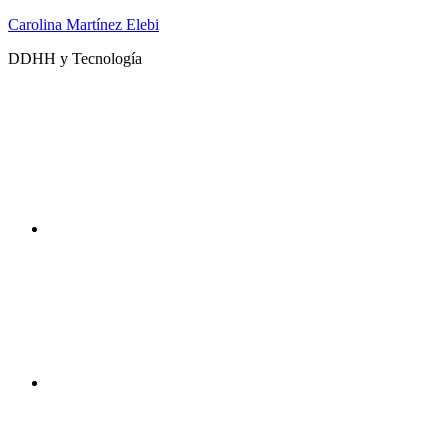
Saltar
Carolina Martínez Elebi
al
DDHH y Tecnología
contenido
Twitter
Instagram
DDHHyTecno