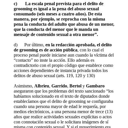
c) La escala penal prevista para el delito de
grooming es igual a la pena del abuso sexual
consumado (seis meses a cuatro años). De esta
manera, por ejemplo, se reprocha con la misma
pena la conducta del adulto que abusa de un menor,
que la conducta del menor que le manda un
mensaje de contenido sexual a otra menor”.
d) Por último,
en la redacción aprobada, el delito
de grooming es de acción pública
, con lo cual el
proceso penal puede iniciarse aun cuando la víctima del
“contacto” no inste la acción. Ello además es
contradictorio con el propio código que establece como
acciones dependientes de instancia privada todos los
delitos de abuso sexual (arts. 119, 120 y 130)
Asimismo,
Albrieu
,
Garrido
,
Bertol
y
Gambaro
aseguraron que los problemas del texto sancionado “los
habíamos solucionado en el texto de diputados donde
establecíamos que el delito de grooming se configuraba
cuando una persona mayor de edad le requería, por
medios electrónicos, a una persona menor de trece (13)
años que realice actividades sexuales explícitas o actos
con connotación sexual o le solicitara imágenes de sí
misma con contenido sexual. Y si el requerimiento era