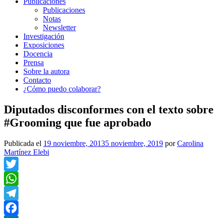
Publicaciones
Publicaciones
Notas
Newsletter
Investigación
Exposiciones
Docencia
Prensa
Sobre la autora
Contacto
¿Cómo puedo colaborar?
Diputados disconformes con el texto sobre
#Grooming que fue aprobado
Publicada el
19 noviembre, 2013
5 noviembre, 2019
por
Carolina
Martínez Elebi
Twitter
WhatsApp
Telegram