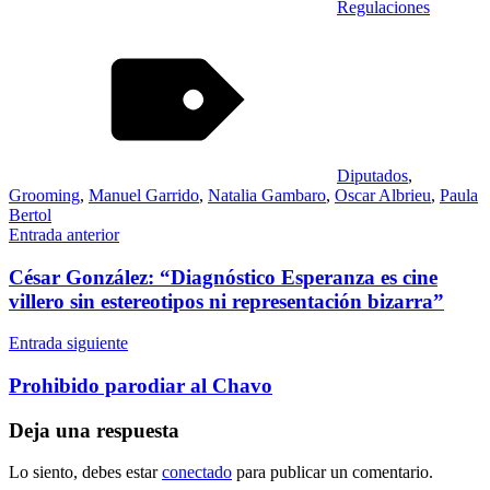
Regulaciones
Diputados
,
Grooming
,
Manuel Garrido
,
Natalia Gambaro
,
Oscar Albrieu
,
Paula
Bertol
Navegación
Entrada anterior
de
César González: “Diagnóstico Esperanza es cine
entradas
villero sin estereotipos ni representación bizarra”
Entrada siguiente
Prohibido parodiar al Chavo
Deja una respuesta
Lo siento, debes estar
conectado
para publicar un comentario.