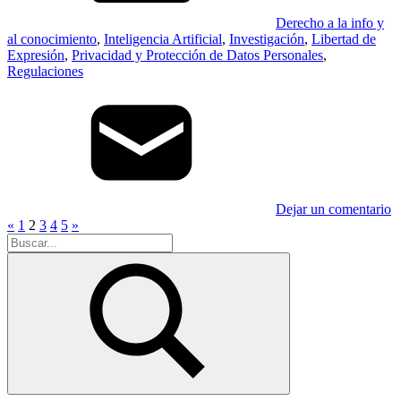
Derecho a la info y
al conocimiento
,
Inteligencia Artificial
,
Investigación
,
Libertad de
Expresión
,
Privacidad y Protección de Datos Personales
,
Regulaciones
Dejar un comentario
Paginación
Entradas
Entradas
«
1
2
3
4
5
»
Buscar:
anteriores
siguientes
de
entradas
Buscar