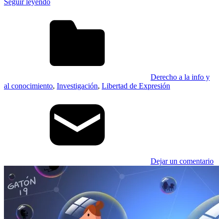
Seguir leyendo
Derecho a la info y
al conocimiento
,
Investigación
,
Libertad de Expresión
Dejar un comentario