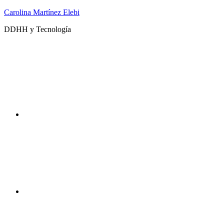
Saltar
Carolina Martínez Elebi
al
DDHH y Tecnología
contenido
Twitter
Instagram
DDHHyTecno